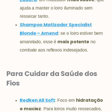
ajuda a manter o loiro iluminado sem
ressecar tanto.
Shampoo Matizador Specialist
Blonde – Amen
d
: se o loiro estiver bem
mais potente
amarelado, esse é
no
combate aos reflexos indesejados.
Para Cuidar da Saúde dos
Fios
R
edken All
S
oft
hidratação
: Foco em
e maciez
. Para loiros muito ressecados,