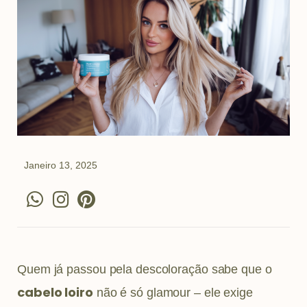
Janeiro 13, 2025
W
I
P
h
n
i
a
s
n
t
t
t
s
a
e
Quem já passou pela descoloração sabe que o
a
g
r
cabelo loiro
não é só glamour – ele exige