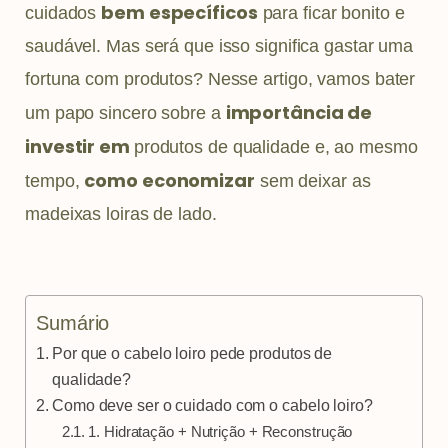
p
r
e
bem específicos
cuidados
para ficar bonito e
p
a
s
saudável. Mas será que isso significa gastar uma
m
t
fortuna com produtos? Nesse artigo, vamos bater
importância de
um papo sincero sobre a
investir em
produtos de qualidade e, ao mesmo
como economizar
tempo,
sem deixar as
madeixas loiras de lado.
Sumário
Por que o cabelo loiro pede produtos de
qualidade?
Como deve ser o cuidado com o cabelo loiro?
1. Hidratação + Nutrição + Reconstrução