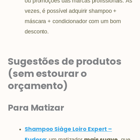
ou promoções das marcas profissionais. Às
vezes, é possível adquirir shampoo +
máscara + condicionador com um bom
desconto.
Sugestões de produtos
(sem estourar o
orçamento)
Para Matizar
Shampoo Siàge Loiro Expert –
Eudora
mais suave
: um matizador
, que