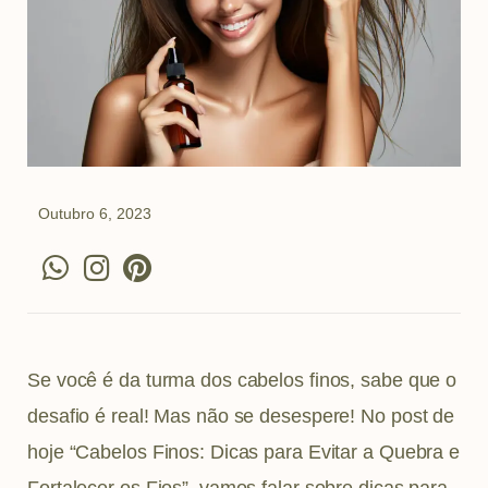
Outubro 6, 2023
W
I
P
h
n
i
a
s
n
t
t
t
s
a
e
Se você é da turma dos cabelos finos, sabe que o
a
g
r
desafio é real! Mas não se desespere! No post de
p
r
e
hoje “Cabelos Finos: Dicas para Evitar a Quebra e
p
a
s
Fortalecer os Fios”, vamos falar sobre dicas para