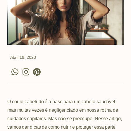
Abril 19, 2023
W
I
P
h
n
i
a
s
n
t
t
t
s
a
e
O couro cabeludo é a base para um cabelo saudável,
a
g
r
mas muitas vezes é negligenciado em nossa rotina de
p
r
e
cuidados capilares. Mas não se preocupe: Nesse artigo,
p
a
s
vamos dar dicas de como nutrir e proteger essa parte