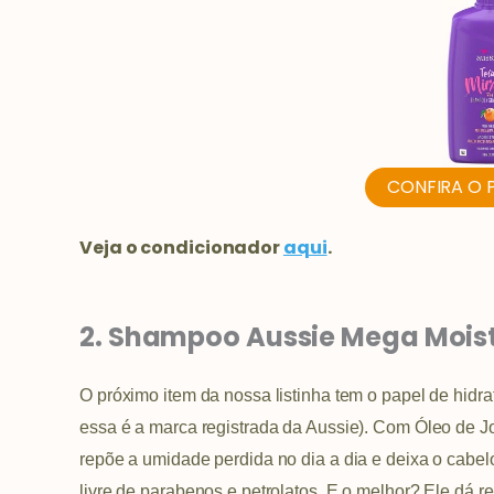
CONFIRA O 
Veja o condicionador
aqui
.
2. Shampoo Aussie Mega Moist
O próximo item da nossa listinha tem o papel de hidra
essa é a marca registrada da Aussie). Com Óleo de Jo
repõe a umidade perdida no dia a dia e deixa o cab
livre de parabenos e petrolatos. E o melhor? Ele dá r