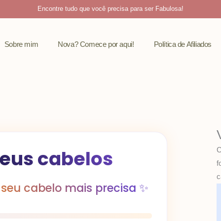
Encontre tudo que você precisa para ser Fabulosa!
Sobre mim
Nova? Comece por aqui!
Política de Afiliados
C
seus cabelos
f
c
seu cabelo mais precisa ✨