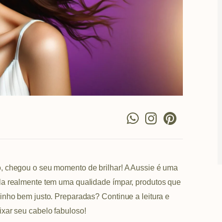
W
I
P
h
n
i
a
s
n
t
t
t
s
a
e
, chegou o seu momento de brilhar! A Aussie é uma
a
g
r
la realmente tem uma qualidade ímpar, produtos que
p
r
e
inho bem justo. Preparadas? Continue a leitura e
p
a
s
xar seu cabelo fabuloso!