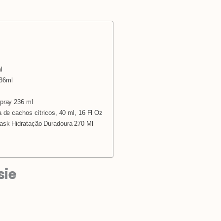
m
t
l
236ml
Spray 236 ml
 de cachos cítricos, 40 ml, 16 Fl Oz
ask Hidratação Duradoura 270 Ml
sie