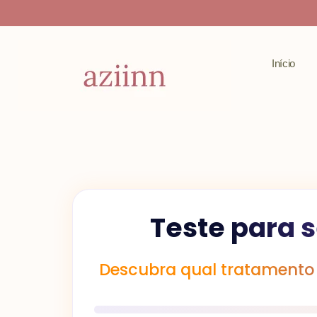
Ir
para
o
Início
conteúdo
Teste para 
Descubra qual tratamento 