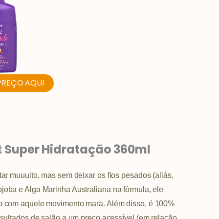
PREÇO AQUI
 Super Hidratação 360ml
tar muuuito, mas sem deixar os fios pesados (aliás,
joba e Alga Marinha Australiana na fórmula, ele
elo com aquele movimento mara. Além disso, é 100%
esultados de salão a um preço acessível (em relação