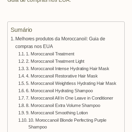
m
t
Sumário
Melhores produtos da Moroccanoil: Guia de
compras nos EUA
1. Moroccanoil Treatment
2. Moroccanoil Treatment Light
3. Moroccanoil Intense Hydrating Hair Mask
4. Moroccanoil Restorative Hair Mask
5. Moroccanoil Weightless Hydrating Hair Mask
6. Moroccanoil Hydrating Shampoo
7. Moroccanoil All In One Leave in Conditioner
8. Moroccanoil Extra Volume Shampoo
9. Moroccanoil Smoothing Lotion
10. Moroccanoil Blonde Perfecting Purple
Shampoo