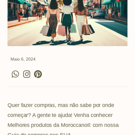
Maio 6, 2024
W
I
P
h
n
i
a
s
n
t
t
t
s
a
e
Quer fazer compras, mas não sabe por onde
a
g
r
começar? A gente te ajuda! Venha conhecer
p
r
e
Melhores produtos da Moroccanoil: com nossa
p
a
s
Guia de compras nos EUA.