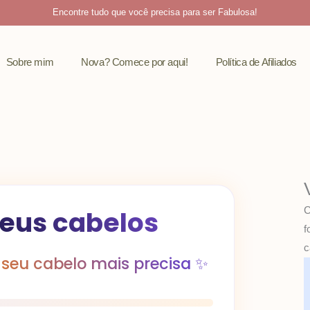
Encontre tudo que você precisa para ser Fabulosa!
Sobre mim
Nova? Comece por aqui!
Política de Afiliados
C
seus cabelos
f
c
seu cabelo mais precisa ✨