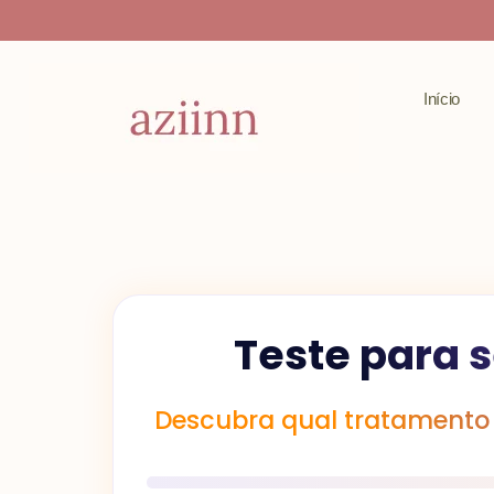
Ir
para
o
Início
conteúdo
Teste para 
Descubra qual tratamento 