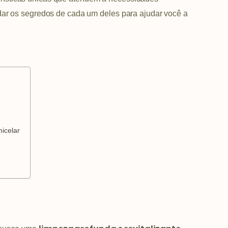
p
a
s
dar os segredos de cada um deles para ajudar você a
m
t
micelar