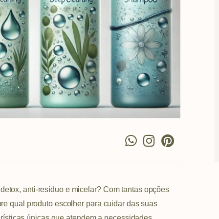
W
I
P
h
n
i
a
s
n
t
t
t
s
a
e
detox, anti-resíduo e micelar? Com tantas opções
a
g
r
obre qual produto escolher para cuidar das suas
p
r
e
ísticas únicas que atendem a necessidades