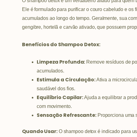
O shampoo detox é um verdadeiro aliado para quem
Ele é formulado para purificar o couro cabeludo e os 
acumulados ao longo do tempo. Geralmente, sua compo
gengibre, hortelã e carvão ativado, que possuem prop
Benefícios do Shampoo Detox:
Limpeza Profunda:
Remove resíduos de pol
acumulados.
Estimula a Circulação:
Ativa a microcircu
saudável dos fios.
Equilíbrio Capilar:
Ajuda a equilibrar a pro
com movimento.
Sensação Refrescante:
Proporciona uma s
Quando Usar:
O shampoo detox é indicado para u