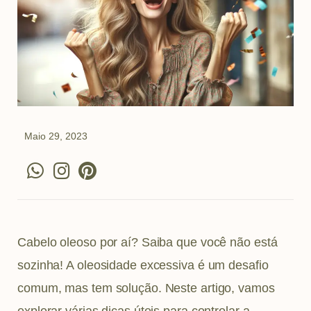
Maio 29, 2023
W
I
P
h
n
i
a
s
n
t
t
t
s
a
e
Cabelo oleoso por aí? Saiba que você não está
a
g
r
sozinha! A oleosidade excessiva é um desafio
p
r
e
comum, mas tem solução. Neste artigo, vamos
p
a
s
explorar várias dicas úteis para controlar a