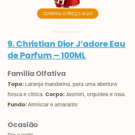
CONFIRA O PREÇO AQUI
9. Christian Dior J’adore Eau
de Parfum – 100ML
Família Olfativa
Topo:
Laranja mandarina, para uma abertura
Corpo:
fresca e cítrica.
Jasmim, orquídea e rosa.
Fundo:
Almíscar e amaranto
Ocasião
Dia e noite.