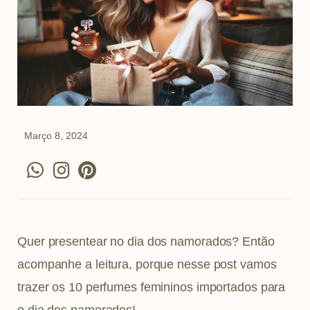
Março 8, 2024
W
I
P
h
n
i
a
s
n
t
t
t
s
a
e
Quer presentear no dia dos namorados? Então
a
g
r
acompanhe a leitura, porque nesse post vamos
p
r
e
trazer os 10 perfumes femininos importados para
p
a
s
o dia dos namorados!