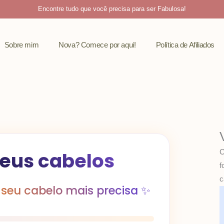
Encontre tudo que você precisa para ser Fabulosa!
Sobre mim
Nova? Comece por aqui!
Política de Afiliados
C
seus cabelos
f
c
seu cabelo mais precisa ✨