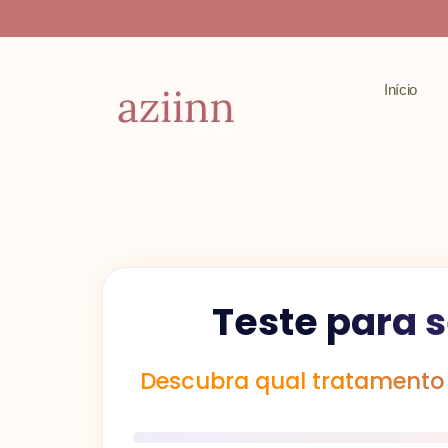
Ir
para
o
Início
conteúdo
Teste para 
Descubra qual tratamento 