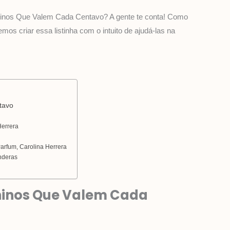
a
s
n
ninos Que Valem Cada Centavo? A gente te conta! Como
t
t
t
os criar essa listinha com o intuito de ajudá-las na
s
a
e
a
g
r
p
r
e
p
a
s
m
t
tavo
Herrera
arfum, Carolina Herrera
nderas
ninos Que Valem Cada