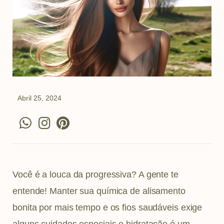
Abril 25, 2024
W
I
P
h
n
i
a
s
n
t
t
t
s
a
e
Você é a louca da progressiva? A gente te
a
g
r
entende! Manter sua química de alisamento
p
r
e
bonita por mais tempo e os fios saudáveis exige
p
a
s
alguns cuidados especiais e hidratação é um