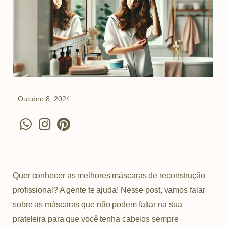
Outubro 8, 2024
W
I
P
h
n
i
a
s
n
t
t
t
s
a
e
Quer conhecer as melhores máscaras de reconstrução
a
g
r
profissional? A gente te ajuda! Nesse post, vamos falar
p
r
e
sobre as máscaras que não podem faltar na sua
p
a
s
prateleira para que você tenha cabelos sempre