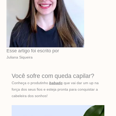
Esse artigo foi escrito por
Juliana Siqueira
Você sofre com queda capilar?
Conheça o produtinho
babado
que vai dar um up na
força dos seus fios e esteja pronta para conquistar a
cabeleira dos sonhos!