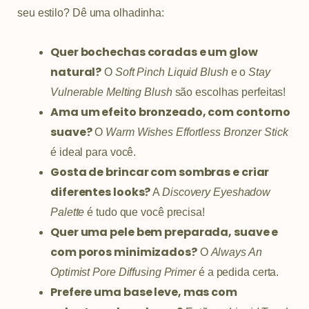
seu estilo? Dê uma olhadinha:
Quer bochechas coradas e um glow
natural?
O
Soft Pinch Liquid Blush
e o
Stay
Vulnerable Melting Blush
são escolhas perfeitas!
Ama um efeito bronzeado, com contorno
suave?
O
Warm Wishes Effortless Bronzer Stick
é ideal para você.
Gosta de brincar com sombras e criar
diferentes looks?
A
Discovery Eyeshadow
Palette
é tudo que você precisa!
Quer uma pele bem preparada, suave e
com poros minimizados?
O
Always An
Optimist Pore Diffusing Primer
é a pedida certa.
Prefere uma base leve, mas com