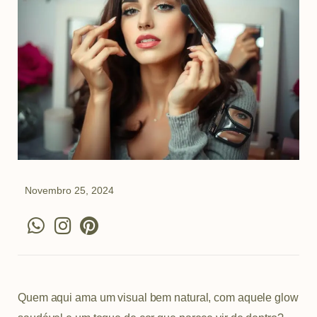
Novembro 25, 2024
W
I
P
h
n
i
a
s
n
t
t
t
s
a
e
Quem aqui ama um visual bem natural, com aquele glow