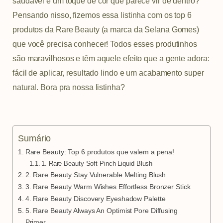
a
g
r
saudável e um toque de cor que parece vir de dentro?
p
r
e
Pensando nisso, fizemos essa listinha com os top 6
p
a
s
produtos da Rare Beauty (a marca da Selana Gomes)
m
t
que você precisa conhecer! Todos esses produtinhos
são maravilhosos e têm aquele efeito que a gente adora:
fácil de aplicar, resultado lindo e um acabamento super
natural. Bora pra nossa listinha?
Sumário
Rare Beauty: Top 6 produtos que valem a pena!
1. Rare Beauty Soft Pinch Liquid Blush
2. Rare Beauty Stay Vulnerable Melting Blush
3. Rare Beauty Warm Wishes Effortless Bronzer Stick
4. Rare Beauty Discovery Eyeshadow Palette
5. Rare Beauty Always An Optimist Pore Diffusing
Primer