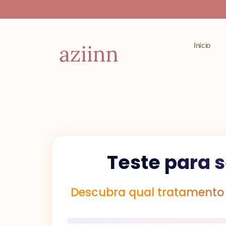
Ir
para
o
Início
conteúdo
Teste para 
Descubra qual tratamento 