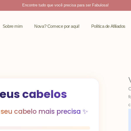
Encontre tudo que você precisa para ser Fabulosa!
Sobre mim
Nova? Comece por aqui!
Política de Afiliados
C
seus cabelos
f
c
seu cabelo mais precisa ✨